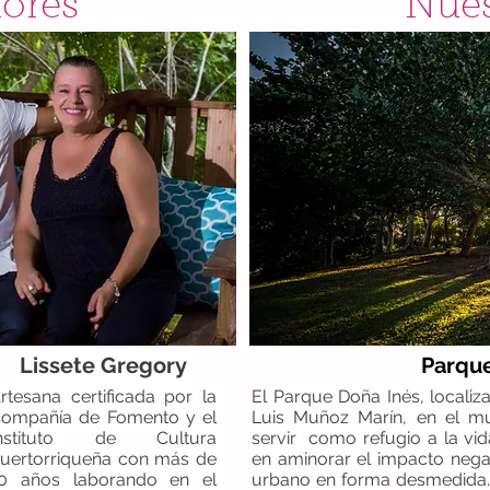
ores
Nues
Lissete Gregory
Parque
rtesana certificada por la
El Parque Doña Inés, localiz
ompañía de Fomento y el
Luis Muñoz Marín, en el m
Instituto de Cultura
servir como refugio a la vid
uertorriqueña con más de
en aminorar el impacto nega
0 años laborando en el
urbano en forma desmedida.