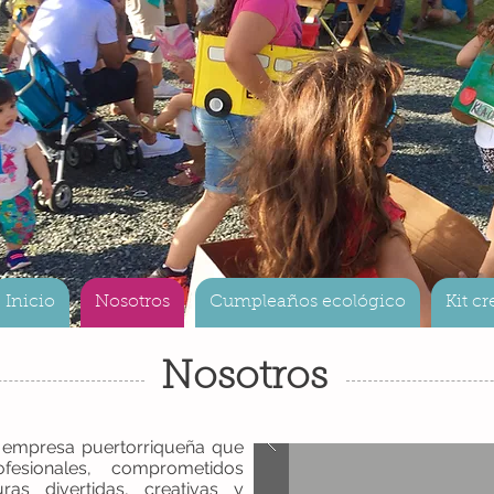
Inicio
Nosotros
Cumpleaños ecológico
Kit cr
Nosotros
a empresa puertorriqueña que
fesionales, comprometidos
as divertidas, creativas y